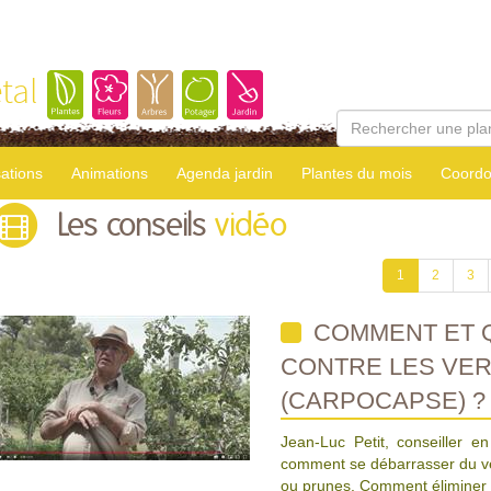
tal
sations
Animations
Agenda jardin
Plantes du mois
Coordo
Les conseils
vidéo
1
2
3
COMMENT ET 
CONTRE LES VER
(CARPOCAPSE) ?
Jean-Luc Petit, conseiller en
comment se débarrasser du ve
ou prunes. Comment éliminer 