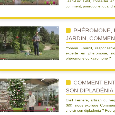
Jean-Luc Petit, conseiller en
comment, pourquoi et quand écl
PHÉROMONE, 
JARDIN, COMMEN
Yohann Fournil, responsabl
experte en phéromone, n
phéromone ou kairomone ?
COMMENT ENTR
SON DIPLADÉNIA 
Cyril Ferrière, artisan du vé
(69), nous explique Comment
choisir son dipladénia ? Pourq