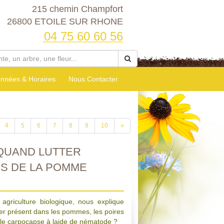
215 chemin Champfort
26800 ETOILE SUR RHONE
04 75 60 60 56
nnées & Horaires
Nous Contacter
4
5
6
7
8
9
10
»
QUAND LUTTER
S DE LA POMME
 agriculture biologique, nous explique
r présent dans les pommes, les poires
le carpocapse à laide de nématode ?