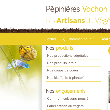
Pépinières
Vachon
Artisans
Végé
Les
du
Accueil
Qui sommes-nous ?
Réali
Nos
produits
Nos productions végétales
Nos produits jardin
Nos coups de coeur
Nos kits "prêt-à-planter"
Nos
engagements
Comment cultivons-nous ?
Label artisan du végétal