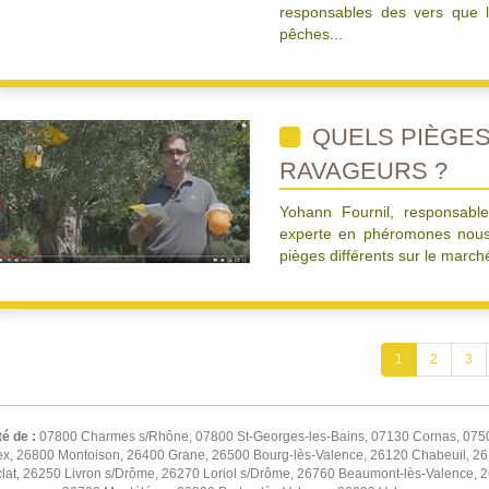
responsables des vers que l
pêches...
QUELS PIÈGES
RAVAGEURS ?
Yohann Fournil, responsable
experte en phéromones nous 
pièges différents sur le march
1
2
3
té de :
07800 Charmes s/Rhône, 07800 St-Georges-les-Bains, 07130 Cornas, 0750
ex, 26800 Montoison, 26400 Grane, 26500 Bourg-lès-Valence, 26120 Chabeuil, 2
lat, 26250 Livron s/Drôme, 26270 Loriol s/Drôme, 26760 Beaumont-lès-Valence, 2