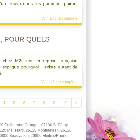
'on trouve dans les pommes, poires,
Voir la fiche complète
, POUR QUELS
 chez M2i, une entreprise française
explique pourquoi il existe autant de
é.
Voir la fiche complète
4
5
6
7
8
9
10
»
0 Guilherand-Granges, 07130 St-Péray,
6120 Malissard, 26120 Montmeyran, 26120
6800 Beauvallon, 26800 Etoile s/Rhône,