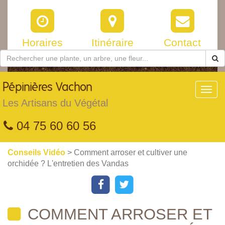
Horaires
Itinéraire
Contact
Pépinières
Vachon
Toggl
navig
Les Artisans du Végétal
04 75 60 60 56
Conseils Vidéo
> Comment arroser et cultiver une
orchidée ? L'entretien des Vandas
COMMENT ARROSER ET