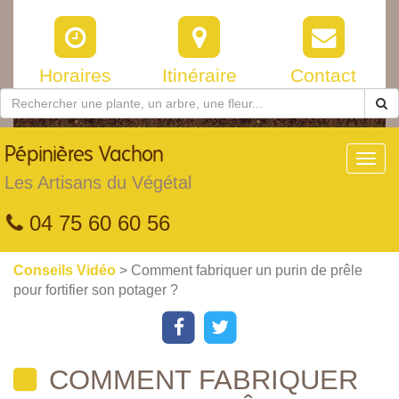
Horaires
Itinéraire
Contact
Pépinières
Vachon
Toggl
navig
Les Artisans du Végétal
04 75 60 60 56
Conseils Vidéo
> Comment fabriquer un purin de prêle
pour fortifier son potager ?
COMMENT FABRIQUER