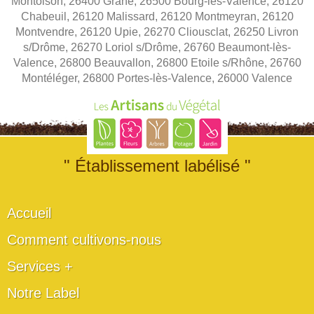
Montoison, 26400 Grane, 26500 Bourg-lès-Valence, 26120
Chabeuil, 26120 Malissard, 26120 Montmeyran, 26120
Montvendre, 26120 Upie, 26270 Cliousclat, 26250 Livron
s/Drôme, 26270 Loriol s/Drôme, 26760 Beaumont-lès-
Valence, 26800 Beauvallon, 26800 Etoile s/Rhône, 26760
Montéléger, 26800 Portes-lès-Valence, 26000 Valence
" Établissement labélisé "
Accueil
Comment cultivons-nous
Services +
Notre Label