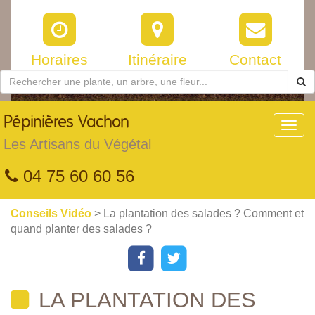
Horaires
Itinéraire
Contact
Pépinières
Vachon
Toggl
navig
Les Artisans du Végétal
04 75 60 60 56
Conseils Vidéo
> La plantation des salades ? Comment et
quand planter des salades ?
LA PLANTATION DES