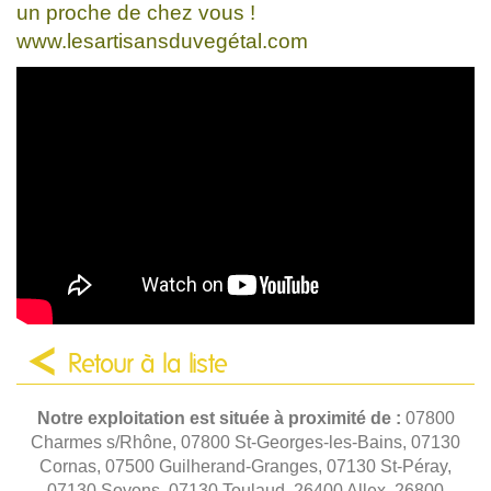
un proche de chez vous !
www.lesartisansduvegétal.com
Retour à la liste
Notre exploitation est située à proximité de :
07800
Charmes s/Rhône, 07800 St-Georges-les-Bains, 07130
Cornas, 07500 Guilherand-Granges, 07130 St-Péray,
07130 Soyons, 07130 Toulaud, 26400 Allex, 26800