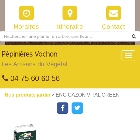
Horaires
Itinéraire
Contact
Pépinières
Vachon
Toggl
navig
Les Artisans du Végétal
04 75 60 60 56
Nos produits jardin
> ENG GAZON VITAL GREEN