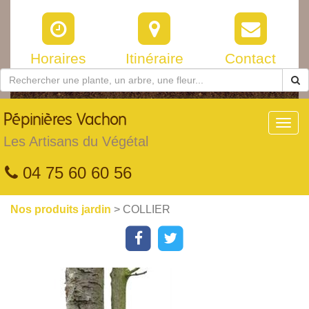
Horaires
Itinéraire
Contact
Pépinières
Vachon
Toggl
navig
Les Artisans du Végétal
04 75 60 60 56
Nos produits jardin
> COLLIER