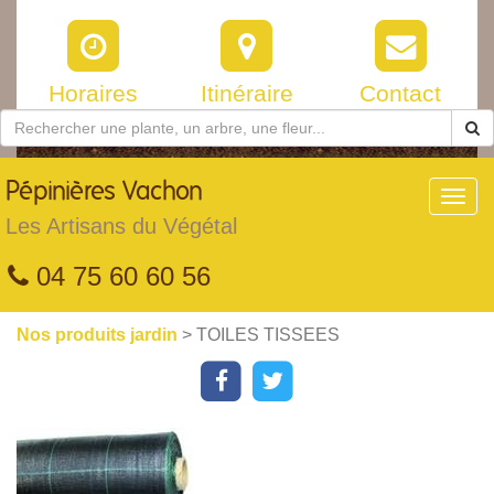
Horaires
Itinéraire
Contact
Pépinières
Vachon
Toggl
navig
Les Artisans du Végétal
04 75 60 60 56
Nos produits jardin
> TOILES TISSEES