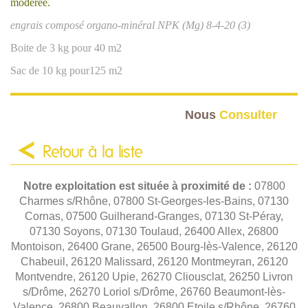
modérée.
engrais composé organo-minéral NPK (Mg) 8-4-20 (3)
Boite de 3 kg pour 40 m2
Sac de 10 kg pour125 m2
Nous
Consulter
Retour à la liste
Notre exploitation est située à proximité de :
07800
Charmes s/Rhône, 07800 St-Georges-les-Bains, 07130
Cornas, 07500 Guilherand-Granges, 07130 St-Péray,
07130 Soyons, 07130 Toulaud, 26400 Allex, 26800
Montoison, 26400 Grane, 26500 Bourg-lès-Valence, 26120
Chabeuil, 26120 Malissard, 26120 Montmeyran, 26120
Montvendre, 26120 Upie, 26270 Cliousclat, 26250 Livron
s/Drôme, 26270 Loriol s/Drôme, 26760 Beaumont-lès-
Valence, 26800 Beauvallon, 26800 Etoile s/Rhône, 26760