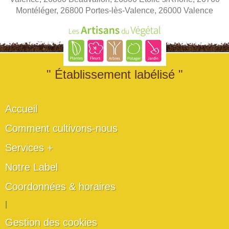
Montéléger, 26800 Portes-lès-Valence, 26000 Valence
" Établissement labélisé "
Accueil
Comment cultivons-nous
Services +
Notre Label
Coordonnées & horaires
|
Gestion des cookies