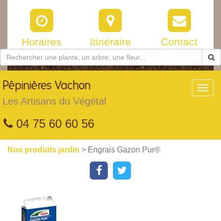
Horaires
Itinéraire
Contact
Pépinières
Vachon
Toggl
navig
Les Artisans du Végétal
04 75 60 60 56
Nos produits jardin
> Engrais Gazon Pur®