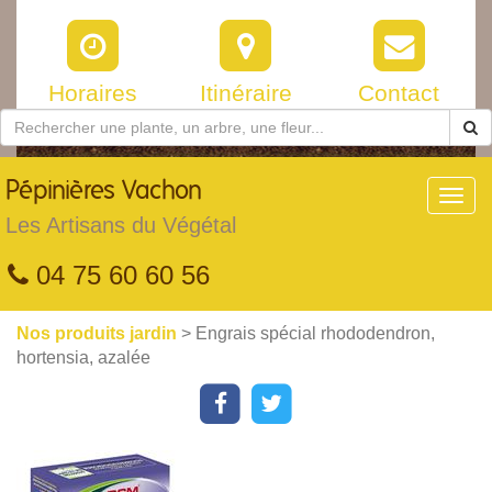
Horaires
Itinéraire
Contact
Pépinières
Vachon
Toggl
navig
Les Artisans du Végétal
04 75 60 60 56
Nos produits jardin
> Engrais spécial rhododendron,
hortensia, azalée