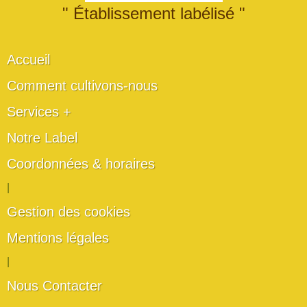
" Établissement labélisé "
Accueil
Comment cultivons-nous
Services +
Notre Label
Coordonnées & horaires
|
Gestion des cookies
Mentions légales
|
Nous Contacter