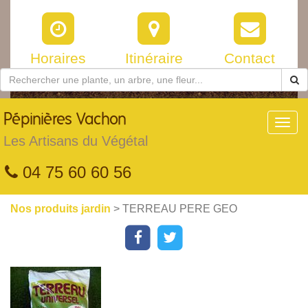
Horaires
Itinéraire
Contact
Pépinières
Vachon
Toggl
navig
Les Artisans du Végétal
04 75 60 60 56
Nos produits jardin
> TERREAU PERE GEO