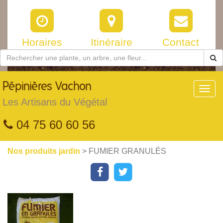
Horaires
Itinéraire
Contact
Pépinières
Vachon
Toggl
navig
Les Artisans du Végétal
04 75 60 60 56
Nos produits jardin
> FUMIER GRANULÉS