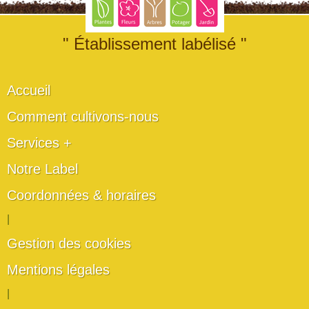
" Établissement labélisé "
Accueil
Comment cultivons-nous
Services +
Notre Label
Coordonnées & horaires
|
Gestion des cookies
Mentions légales
|