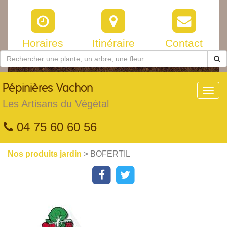
Horaires
Itinéraire
Contact
Pépinières
Vachon
Toggl
navig
Les Artisans du Végétal
04 75 60 60 56
Nos produits jardin
> BOFERTIL