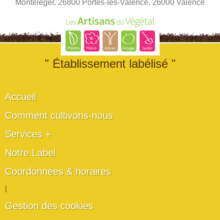
Montéléger, 26800 Portes-lès-Valence, 26000 Valence
" Établissement labélisé "
Accueil
Comment cultivons-nous
Services +
Notre Label
Coordonnées & horaires
|
Gestion des cookies