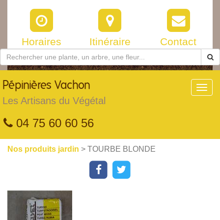
Horaires
Itinéraire
Contact
Pépinières
Vachon
Toggl
navig
Les Artisans du Végétal
04 75 60 60 56
Nos produits jardin
> TOURBE BLONDE