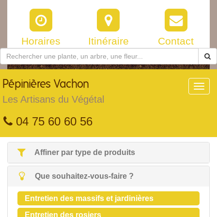
Horaires
Itinéraire
Contact
Pépinières
Vachon
Toggl
navig
Les Artisans du Végétal
04 75 60 60 56
Affiner par type de produits
Que souhaitez-vous-faire ?
Entretien des massifs et jardinières
Entretien des rosiers