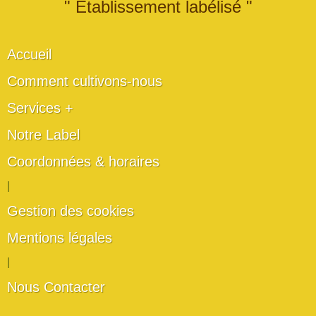
" Établissement labélisé "
Accueil
Comment cultivons-nous
Services +
Notre Label
Coordonnées & horaires
|
Gestion des cookies
Mentions légales
|
Nous Contacter